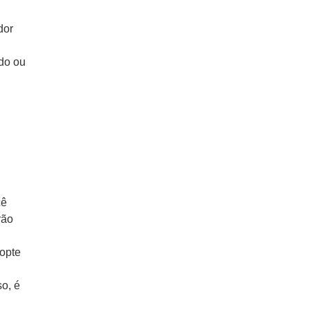
dor
do ou
cê
rão
 opte
o, é