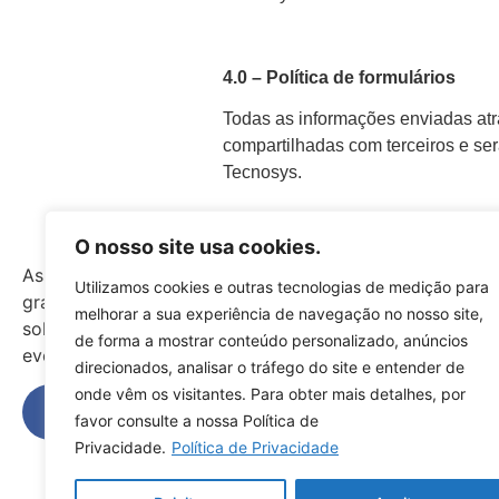
4.0 – Política de formulários
Todas as informações enviadas atr
compartilhadas com terceiros e ser
Tecnosys.
Institucional
O nosso site usa cookies.
Assistência técnica autorizada de
Sobre 
Utilizamos cookies e outras tecnologias de medição para
grandes marcas, desenvolvemos
Carreir
melhorar a sua experiência de navegação no nosso site,
soluções de TI para o seu negócio
Consul
de forma a mostrar conteúdo personalizado, anúncios
evoluir.
direcionados, analisar o tráfego do site e entender de
Políticas
onde vêm os visitantes. Para obter mais detalhes, por
favor consulte a nossa Política de
Privaci
Privacidade.
Política de Privacidade
Termos
Segunda a Sexta das 08h às
Garanti