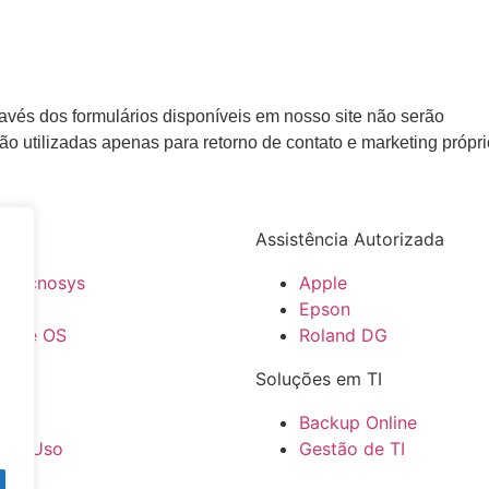
avés dos formulários disponíveis em nosso site não serão
ão utilizadas apenas para retorno de contato e marketing própr
Assistência Autorizada
a Tecnosys
Apple
as
Epson
ta de OS
Roland DG
Soluções em TI
dade
Backup Online
 de Uso
Gestão de TI
a