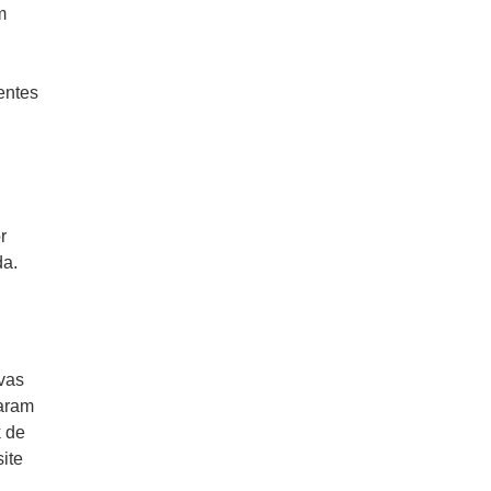
m
entes
r
da.
vas
taram
k de
ite