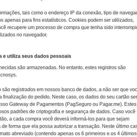
formações, tais como o endereço IP da conexão, tipo de navega
 apenas para fins estatísticos. Cookies podem ser utilizados,
você recupere um processo de compra que tenha sido interrompi
alizados no navegador.
 e utiliza seus dados pessoais
necidas são armazenadas. No entanto, estes registros são
Tecnosys.
o são registrados em nossos banco de dados, a não ser que vo
a finalização do pedido. Neste caso, os dados do seu cartão se
osso Gateway de Pagamentos (PagSeguro ou Pagar.me). Estes
osos padrões de criptografia e segurança de dados. Caso você
rtão, a cada compra você deverá informá-los para que sejam
de forma que ela possa autorizar a transação. Neste último cas
ato abreviado (contendo apenas os 6 primeiros e os 4 últimos